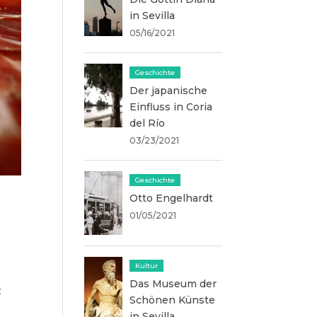
in Sevilla
05/16/2021
Geschichte
Der japanische
Einfluss in Coria
del Río
03/23/2021
Geschichte
Otto Engelhardt
01/05/2021
Kultur
Das Museum der
z
Schönen Künste
in Sevilla