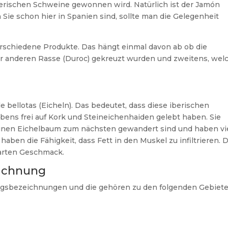
berischen Schweine gewonnen wird. Natürlich ist der Jamón
Sie schon hier in Spanien sind, sollte man die Gelegenheit
erschiedene Produkte. Das hängt einmal davon ab ob die
er anderen Rasse (Duroc) gekreuzt wurden und zweitens, wel
e bellotas (Eicheln). Das bedeutet, dass diese iberischen
bens frei auf Kork und Steineichenhaiden gelebt haben. Sie
einen Eichelbaum zum nächsten gewandert sind und haben vi
aben die Fähigkeit, dass Fett in den Muskel zu infiltrieren. 
zarten Geschmack.
ichnung
ungsbezeichnungen und die gehören zu den folgenden Gebiete